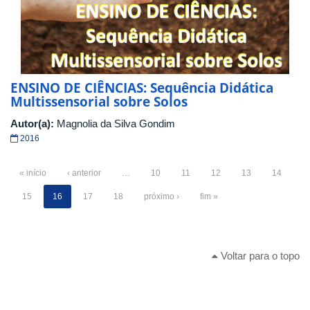
ENSINO DE CIÊNCIAS: Sequência Didática
Multissensorial sobre Solos
Autor(a):
Magnolia da Silva Gondim
2016
« início
‹ anterior
…
10
11
12
13
14
15
16
17
18
próximo ›
fim »
Voltar para o topo