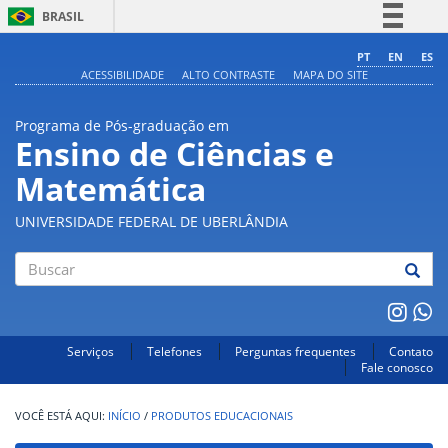
BRASIL
Simplifique!
PT
EN
ES
ACESSIBILIDADE
ALTO CONTRASTE
MAPA DO SITE
Comunica BR
Participe
Programa de Pós-graduação em
Acesso à informação
Ensino de Ciências e
Legislação
Matemática
Canais
UNIVERSIDADE FEDERAL DE UBERLÂNDIA
Buscar
Serviços
Telefones
Perguntas frequentes
Contato
Fale conosco
INÍCIO
/
PRODUTOS EDUCACIONAIS