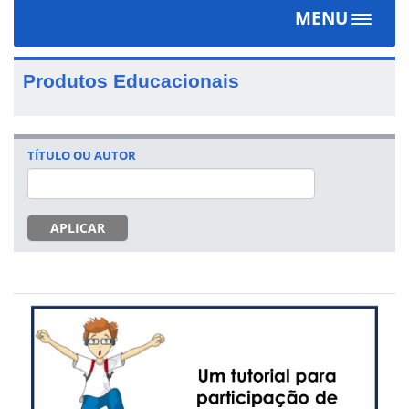
MENU
Toggle
navigat
Produtos Educacionais
TÍTULO OU AUTOR
APLICAR