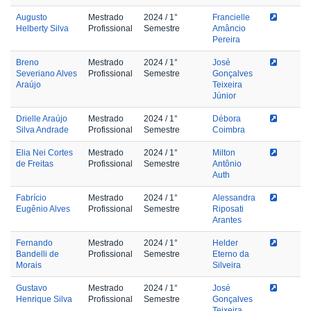
Augusto
Mestrado
2024
/ 1°
Francielle
Helberty Silva
Profissional
Semestre
Amâncio
Pereira
Breno
Mestrado
2024
/ 1°
José
Severiano Alves
Profissional
Semestre
Gonçalves
Araújo
Teixeira
Júnior
Drielle Araújo
Mestrado
2024
/ 1°
Débora
Silva Andrade
Profissional
Semestre
Coimbra
Elia Nei Cortes
Mestrado
2024
/ 1°
Milton
de Freitas
Profissional
Semestre
Antônio
Auth
Fabrício
Mestrado
2024
/ 1°
Alessandra
Eugênio Alves
Profissional
Semestre
Riposati
Arantes
Fernando
Mestrado
2024
/ 1°
Helder
Bandelli de
Profissional
Semestre
Eterno da
Morais
Silveira
Gustavo
Mestrado
2024
/ 1°
José
Henrique Silva
Profissional
Semestre
Gonçalves
Teixeira