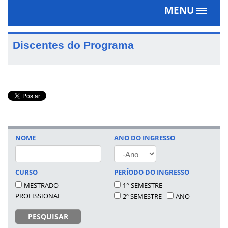
MENU
Toggle
navigat
Discentes do Programa
NOME
ANO DO INGRESSO
ANO
CURSO
PERÍODO DO INGRESSO
MESTRADO
1° SEMESTRE
PROFISSIONAL
2º SEMESTRE
ANO
PESQUISAR