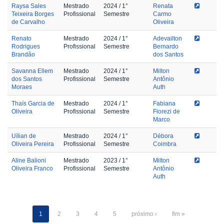
Raysa Sales
Mestrado
2024
/ 1°
Renata
Teixeira Borges
Profissional
Semestre
Carmo
de Carvalho
Oliveira
Renato
Mestrado
2024
/ 1°
Adevailton
Rodrigues
Profissional
Semestre
Bernardo
Brandão
dos Santos
Savanna Ellem
Mestrado
2024
/ 1°
Milton
dos Santos
Profissional
Semestre
Antônio
Moraes
Auth
Thaís Garcia de
Mestrado
2024
/ 1°
Fabiana
Oliveira
Profissional
Semestre
Fiorezi de
Marco
Uílian de
Mestrado
2024
/ 1°
Débora
Oliveira Pereira
Profissional
Semestre
Coimbra
Aline Balioni
Mestrado
2023
/ 1°
Milton
Oliveira Franco
Profissional
Semestre
Antônio
Auth
1
2
3
4
5
próximo ›
fim »