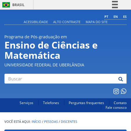
BRASIL
Simplifique!
PT
EN
ES
ACESSIBILIDADE
ALTO CONTRASTE
MAPA DO SITE
Comunica BR
Participe
Programa de Pós-graduação em
Acesso à informação
Ensino de Ciências e
Legislação
Matemática
Canais
UNIVERSIDADE FEDERAL DE UBERLÂNDIA
Buscar
Serviços
Telefones
Perguntas frequentes
Contato
Fale conosco
INÍCIO
/
PESSOAS
/
DISCENTES