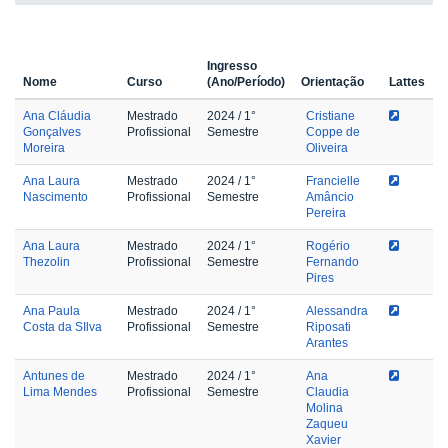
Ingresso
Nome
Curso
(Ano/Período)
Orientação
Lattes
Ana Cláudia
Mestrado
2024
/ 1°
Cristiane
Gonçalves
Profissional
Semestre
Coppe de
Moreira
Oliveira
Ana Laura
Mestrado
2024
/ 1°
Francielle
Nascimento
Profissional
Semestre
Amâncio
Pereira
Ana Laura
Mestrado
2024
/ 1°
Rogério
Thezolin
Profissional
Semestre
Fernando
Pires
Ana Paula
Mestrado
2024
/ 1°
Alessandra
Costa da SIlva
Profissional
Semestre
Riposati
Arantes
Antunes de
Mestrado
2024
/ 1°
Ana
Lima Mendes
Profissional
Semestre
Claudia
Molina
Zaqueu
Xavier