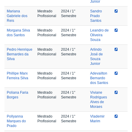
Júnior
Mariana
Mestrado
2024
/ 1°
Sandro
Gabriele dos
Profissional
Semestre
Prado
Reis
Santos
Morgana Silva
Mestrado
2024
/ 1°
Leandro de
dos Santos
Profissional
Semestre
Oliveira
Souza
Pedro Henrique
Mestrado
2024
/ 1°
Arlindo
Bernardes da
Profissional
Semestre
José de
Silva
Souza
Junior
Phillipe Marx
Mestrado
2024
/ 1°
Adevailton
Ferreira Silva
Profissional
Semestre
Bernardo
dos Santos
Poliana Faria
Mestrado
2024
/ 1°
Viviane
Borges
Profissional
Semestre
Rodrigues
Alves de
Moraes
Pollyanna
Mestrado
2024
/ 1°
Vlademir
Marques do
Profissional
Semestre
Marim
Prado