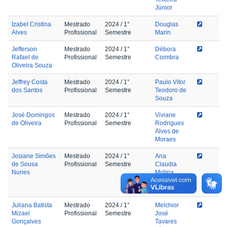
Júnior
Izabel Cristina
Mestrado
2024
/ 1°
Douglas
Alves
Profissional
Semestre
Marin
Jefferson
Mestrado
2024
/ 1°
Débora
Rafael de
Profissional
Semestre
Coimbra
Oliveira Souza
Jeffrey Costa
Mestrado
2024
/ 1°
Paulo Vitor
dos Santos
Profissional
Semestre
Teodoro de
Souza
José Domingos
Mestrado
2024
/ 1°
Viviane
de Oliveira
Profissional
Semestre
Rodrigues
Alves de
Moraes
Josiane Simões
Mestrado
2024
/ 1°
Ana
de Sousa
Profissional
Semestre
Claudia
Nunes
Molina
Zaqueu
Xavier
Juliana Batista
Mestrado
2024
/ 1°
Melchior
Mizael
Profissional
Semestre
José
Gonçalves
Tavares