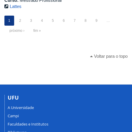
Curso:
Mestrado Profissional
Lattes
1
2
3
4
5
6
7
8
9
…
próximo ›
fim »
Voltar para o topo
UFU
A Universidade
Campi
Faculdades e Institutos