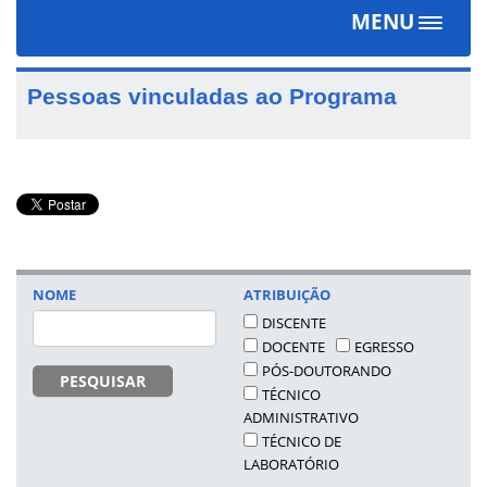
MENU
Toggle
navigat
Pessoas vinculadas ao Programa
NOME
ATRIBUIÇÃO
DISCENTE
DOCENTE
EGRESSO
PÓS-DOUTORANDO
PESQUISAR
TÉCNICO
ADMINISTRATIVO
TÉCNICO DE
LABORATÓRIO