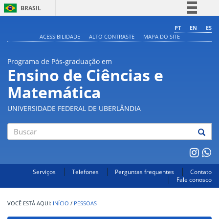
BRASIL
Simplifique!
PT
EN
ES
ACESSIBILIDADE
ALTO CONTRASTE
MAPA DO SITE
Comunica BR
Participe
Programa de Pós-graduação em
Acesso à informação
Ensino de Ciências e
Legislação
Matemática
Canais
UNIVERSIDADE FEDERAL DE UBERLÂNDIA
Buscar
Serviços
Telefones
Perguntas frequentes
Contato
Fale conosco
INÍCIO
/
PESSOAS