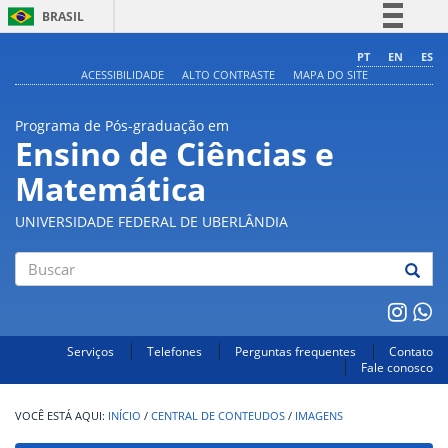
BRASIL
Simplifique!
PT
EN
ES
ACESSIBILIDADE
ALTO CONTRASTE
MAPA DO SITE
Comunica BR
Participe
Programa de Pós-graduação em
Acesso à informação
Ensino de Ciências e
Legislação
Matemática
Canais
UNIVERSIDADE FEDERAL DE UBERLÂNDIA
Buscar
Serviços
Telefones
Perguntas frequentes
Contato
Fale conosco
INÍCIO
/
CENTRAL DE CONTEUDOS
/
IMAGENS