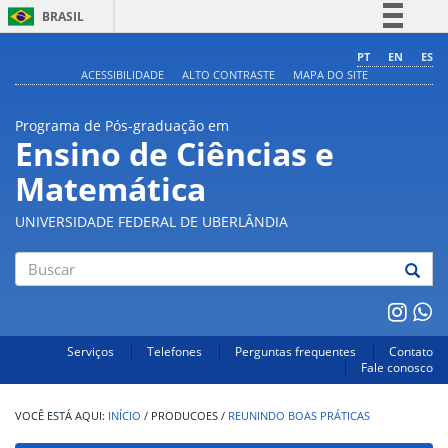
BRASIL
Simplifique!
PT
EN
ES
ACESSIBILIDADE
ALTO CONTRASTE
MAPA DO SITE
Comunica BR
Participe
Programa de Pós-graduação em
Acesso à informação
Ensino de Ciências e
Legislação
Matemática
Canais
UNIVERSIDADE FEDERAL DE UBERLÂNDIA
Buscar
Serviços
Telefones
Perguntas frequentes
Contato
Fale conosco
INÍCIO
/
PRODUCOES
/
REUNINDO BOAS PRÁTICAS