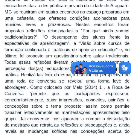
educadores das redes pública e privada da cidade de Araguari -
MG se reuniram em quatro encontros no espaço preparado em
uma cafeteria, que ofereceu condições acolhedoras para
reuniões leves e prazerosas. Nestes encontros foram
propostas reflexões relacionadas a “Por que ainda somos
tradicionalistas?”, “O desempenho dos alunos frente às
expectativas de aprendizagem”, a “Visão sobre cursos de
formação continuada e materiais de apoio ao educador” e, no
último, foi proposto um questionário sobre aulas tradicionais.
Todas essas reflexões tiveram o intuito de conhecermos a
percepção dos(as) educadores(as) acerca de sua própria
prática. Realizá-las fora do espaço escolar na perspectiva de
uma roda de conversa se revelou uma forma leve de
abordagem. Como colocado por Melo (2014) 1 , a Roda de
Conversa “permite que os participantes expressem,
concomitantemente, suas impressões, conceitos, opiniões e
concepções sobre o tema proposto, assim como permite
trabalhar reflexivamente as manifestações apresentadas pelo
grupo.” Tais conversas nos ajudaram a compor a dissertação
de mestrado que retrata as reflexões e preocupações e, ainda
revela as mudanças sofridas nas concepções acerca do