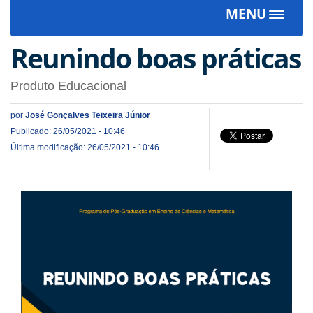
MENU
Toggle
navigat
Reunindo boas práticas
Produto Educacional
por
José Gonçalves Teixeira Júnior
Publicado: 26/05/2021 - 10:46
Última modificação: 26/05/2021 - 10:46