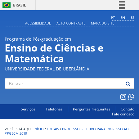
BRASIL
Simplifique!
PT
EN
ES
ACESSIBILIDADE
ALTO CONTRASTE
MAPA DO SITE
Comunica BR
Participe
Programa de Pós-graduação em
Acesso à informação
Ensino de Ciências e
Legislação
Matemática
Canais
UNIVERSIDADE FEDERAL DE UBERLÂNDIA
Buscar
Serviços
Telefones
Perguntas frequentes
Contato
Fale conosco
INÍCIO
/
EDITAIS
/
PROCESSO SELETIVO PARA INGRESSO AO
PPGECM 2019