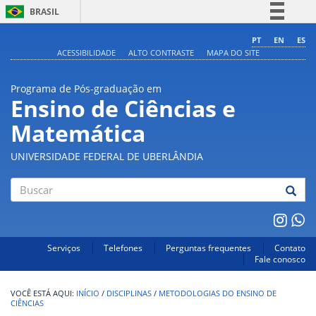
BRASIL
Simplifique!
PT
EN
ES
ACESSIBILIDADE
ALTO CONTRASTE
MAPA DO SITE
Comunica BR
Participe
Programa de Pós-graduação em
Acesso à informação
Ensino de Ciências e
Legislação
Matemática
Canais
UNIVERSIDADE FEDERAL DE UBERLÂNDIA
Buscar
Serviços
Telefones
Perguntas frequentes
Contato
Fale conosco
INÍCIO
/
DISCIPLINAS
/
METODOLOGIAS DO ENSINO DE
CIÊNCIAS