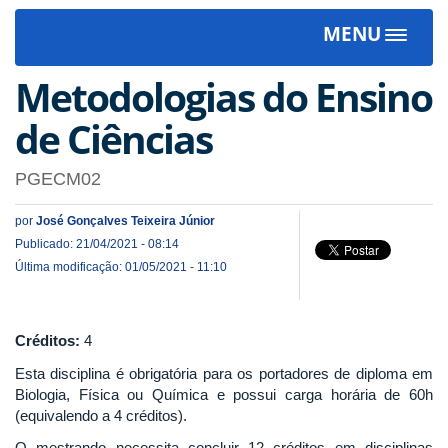
MENU
Toggle
navigat
Metodologias do Ensino
de Ciências
PGECM02
por
José Gonçalves Teixeira Júnior
Publicado: 21/04/2021 - 08:14
Última modificação: 01/05/2021 - 11:10
Créditos:
4
Esta disciplina é obrigatória para os portadores de diploma em
Biologia, Física ou Química e possui carga horária de 60h
(equivalendo a 4 créditos).
O mestrando necessita concluir 12 créditos em disciplinas