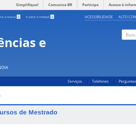
Simplifique!
Comunica BR
Participe
Acesso à infor
ACESSIBILIDADE
ALTO CO
ara a busca
3
Ir para o rodapé
4
ências e
Buscar
NDIA
Serviços
Telefones
Perguntas
O
ursos de Mestrado