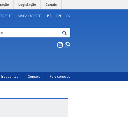
mação
Legislação
Canais
NTRASTE
MAPA DO SITE
PT
EN
ES
 frequentes
Contato
Fale conosco