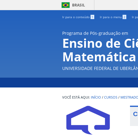
BRASIL
Ir para o conteúdo
1
Ir para o menu
2
Ir p
Programa de Pós-graduação em
Ensino de Ci
Matemática
UNIVERSIDADE FEDERAL DE UBERLÂ
INÍCIO
/
CURSOS
/
MESTRAD
C