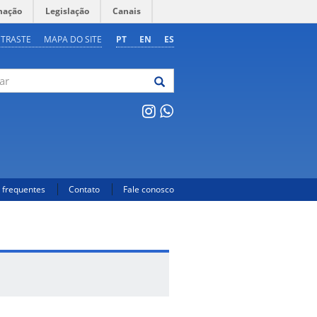
mação
Legislação
Canais
NTRASTE
MAPA DO SITE
PT
EN
ES
 frequentes
Contato
Fale conosco