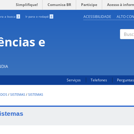
Simplifique!
Comunica BR
Participe
Acesso à infor
ACESSIBILIDADE
ALTO CO
ara a busca
3
Ir para o rodapé
4
ências e
Buscar
NDIA
Serviços
Telefones
Perguntas
UDOS
/
SISTEMAS
/
SISTEMAS
istemas