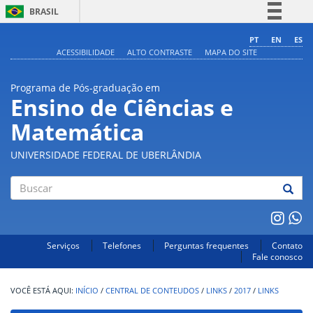
BRASIL
Simplifique!
PT
EN
ES
ACESSIBILIDADE
ALTO CONTRASTE
MAPA DO SITE
Comunica BR
Participe
Programa de Pós-graduação em
Acesso à informação
Ensino de Ciências e
Legislação
Matemática
Canais
UNIVERSIDADE FEDERAL DE UBERLÂNDIA
Buscar
Serviços
Telefones
Perguntas frequentes
Contato
Fale conosco
INÍCIO
/
CENTRAL DE CONTEUDOS
/
LINKS
/
2017
/
LINKS