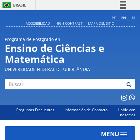
BRASIL
Simplifique!
PT
EN
ES
ACCESIBILIDAD
HIGH CONTRAST
MAPA DEL SITIO
Comunica BR
Participe
Programa de Postgrado en
Acesso à informação
Ensino de Ciências e
Legislação
Matemática
Canais
UNIVERSIDADE FEDERAL DE UBERLÂNDIA
Buscar
Preguntas Frecuentes
Información de Contacto
Hable con
nosotros
MENU
Toggle